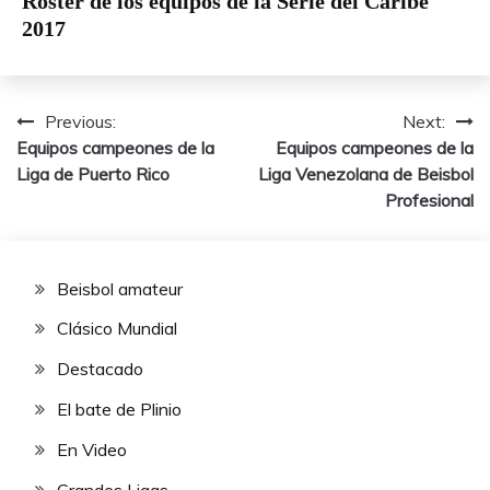
Roster de los equipos de la Serie del Caribe
2017
Previous:
Next:
Navegación
Equipos campeones de la
Equipos campeones de la
de
Liga de Puerto Rico
Liga Venezolana de Beisbol
Profesional
entradas
Beisbol amateur
Clásico Mundial
Destacado
El bate de Plinio
En Video
Grandes Ligas