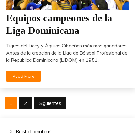
Equipos campeones de la
Liga Dominicana
Tigres del Licey y Águilas Cibaeñas máximos ganadores
Antes de la creación de la Liga de Béisbol Profesional de
la República Dominicana (LIDOM) en 1951,
Read More
Navegación
1
2
Siguientes
de
entradas
Beisbol amateur