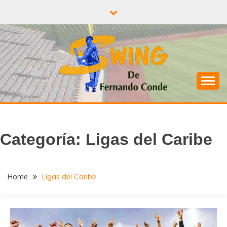
Skip
to
content
¡A todo Swing con el béisbol!
SWING DE
FERNANDO
Categoría:
Ligas del Caribe
CONDE
Home
Ligas del Caribe