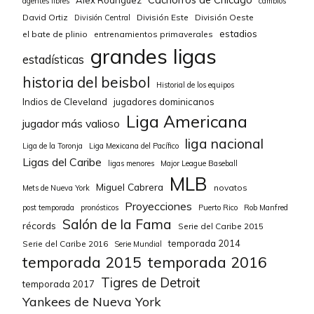
agentes libres
cambios
David Ortiz
División Este
División Oeste
División Central
estadios
el bate de plinio
entrenamientos primaverales
grandes ligas
estadísticas
historia del beisbol
Historial de los equipos
Indios de Cleveland
jugadores dominicanos
Liga Americana
jugador más valioso
liga nacional
Liga de la Toronja
Liga Mexicana del Pacífico
Ligas del Caribe
ligas menores
Major League Baseball
MLB
Miguel Cabrera
novatos
Mets de Nueva York
Proyecciones
post temporada
pronósticos
Puerto Rico
Rob Manfred
Salón de la Fama
récords
Serie del Caribe 2015
temporada 2014
Serie del Caribe 2016
Serie Mundial
temporada 2015
temporada 2016
Tigres de Detroit
temporada 2017
Yankees de Nueva York