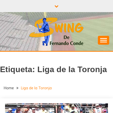
Skip
to
content
¡A todo Swing con el béisbol!
SWING DE
FERNANDO
Etiqueta:
Liga de la Toronja
CONDE
Home
Liga de la Toronja