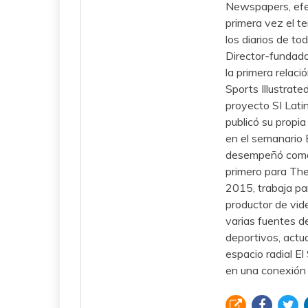
Newspapers, efec
primera vez el t
los diarios de to
Director-fundado
la primera relac
Sports Illustrate
proyecto SI Lati
publicó su propia
en el semanario 
desempeñó como 
primero para Th
2015, trabaja pa
productor de vid
varias fuentes d
deportivos, actu
espacio radial E
en una conexión 