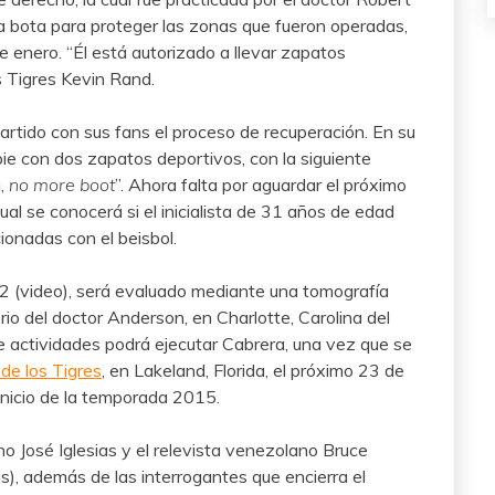
 bota para proteger las zonas que fueron operadas,
e enero. “Él está autorizado a llevar zapatos
s Tigres Kevin Rand.
artido con sus fans el proceso de recuperación. En su
ie con dos zapatos deportivos, con la siguiente
a,
no more boot
”. Ahora falta por aguardar el próximo
ual se conocerá si el inicialista de 31 años de edad
cionadas con el beisbol.
12 (video), será evaluado mediante una tomografía
io del doctor Anderson, en Charlotte, Carolina del
e actividades podrá ejecutar Cabrera, una vez que se
de los Tigres
, en Lakeland, Florida, el próximo 23 de
l inicio de la temporada 2015.
o José Iglesias y el relevista venezolano Bruce
), además de las interrogantes que encierra el