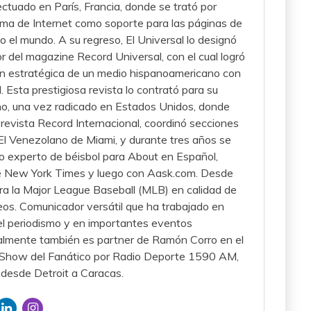
tuado en París, Francia, donde se trató por
ema de Internet como soporte para las páginas de
do el mundo. A su regreso, El Universal lo designó
r del magazine Record Universal, con el cual logró
ión estratégica de un medio hispanoamericano con
d. Esta prestigiosa revista lo contrató para su
no, una vez radicado en Estados Unidos, donde
 revista Record Internacional, coordinó secciones
El Venezolano de Miami, y durante tres años se
experto de béisbol para About en Español,
e New York Times y luego con Aask.com. Desde
ra la Major League Baseball (MLB) en calidad de
eos. Comunicador versátil que ha trabajado en
el periodismo y en importantes eventos
almente también es partner de Ramón Corro en el
l Show del Fanático por Radio Deporte 1590 AM,
desde Detroit a Caracas.