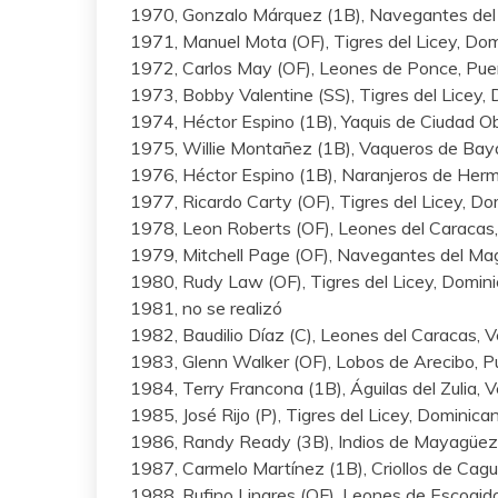
1970, Gonzalo Márquez (1B), Navegantes del
1971, Manuel Mota (OF), Tigres del Licey, Do
1972, Carlos May (OF), Leones de Ponce, Pue
1973, Bobby Valentine (SS), Tigres del Licey,
1974, Héctor Espino (1B), Yaquis de Ciudad O
1975, Willie Montañez (1B), Vaqueros de Bay
1976, Héctor Espino (1B), Naranjeros de Herm
1977, Ricardo Carty (OF), Tigres del Licey, D
1978, Leon Roberts (OF), Leones del Caracas
1979, Mitchell Page (OF), Navegantes del Ma
1980, Rudy Law (OF), Tigres del Licey, Domin
1981, no se realizó
1982, Baudilio Díaz (C), Leones del Caracas, 
1983, Glenn Walker (OF), Lobos de Arecibo, P
1984, Terry Francona (1B), Águilas del Zulia, 
1985, José Rijo (P), Tigres del Licey, Dominica
1986, Randy Ready (3B), Indios de Mayagüez,
1987, Carmelo Martínez (1B), Criollos de Cagu
1988, Rufino Linares (OF), Leones de Escogid