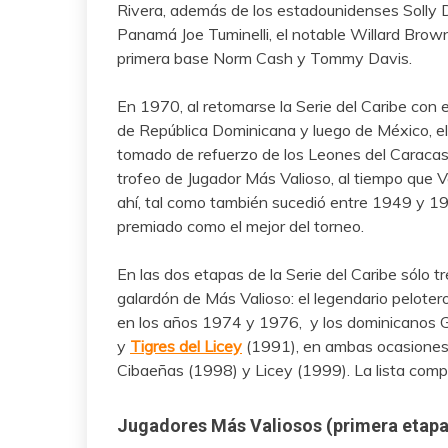
Rivera, además de los estadounidenses Solly Dr
Panamá Joe Tuminelli, el notable Willard Brown,
primera base Norm Cash y Tommy Davis.
En 1970, al retomarse la Serie del Caribe con e
de República Dominicana y luego de México, el
tomado de refuerzo de los Leones del Caraca
trofeo de Jugador Más Valioso, al tiempo que V
ahí, tal como también sucedió entre 1949 y 19
premiado como el mejor del torneo.
En las dos etapas de la Serie del Caribe sólo 
galardón de Más Valioso: el legendario pelote
en los años 1974 y 1976, y los dominicanos 
y
Tigres del Licey
(1991), en ambas ocasiones 
Cibaeñas (1998) y Licey (1999). La lista compl
Jugadores Más Valiosos (primera etapa