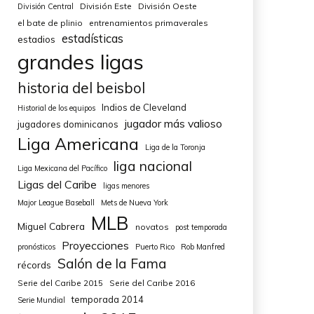
División Este
División Oeste
División Central
el bate de plinio
entrenamientos primaverales
estadísticas
estadios
grandes ligas
historia del beisbol
Indios de Cleveland
Historial de los equipos
jugador más valioso
jugadores dominicanos
Liga Americana
Liga de la Toronja
liga nacional
Liga Mexicana del Pacífico
Ligas del Caribe
ligas menores
Major League Baseball
Mets de Nueva York
MLB
Miguel Cabrera
novatos
post temporada
Proyecciones
pronósticos
Puerto Rico
Rob Manfred
Salón de la Fama
récords
Serie del Caribe 2015
Serie del Caribe 2016
temporada 2014
Serie Mundial