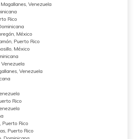
 Magallanes, Venezuela
minicana
rto Rico
 Dominicana
bregón, México
amón, Puerto Rico
osillo, México
ominicana
, Venezuela
gallanes, Venezuela
icana
Venezuela
uerto Rico
Venezuela
na
 Puerto Rico
as, Puerto Rico
o, Dominicana