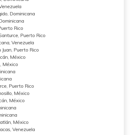
 Venezuela
gido, Dominicana
 Dominicana
Puerto Rico
Santurce, Puerto Rico
icana, Venezuela
 Juan, Puerto Rico
acán, México
, México
inicana
nicana
urce, Puerto Rico
osillo, México
cán, México
minicana
ominicana
atlán, México
acas, Venezuela