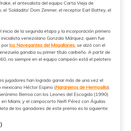
ake, el antesalista del equipo Carta Vieja de
 el ‘Soldadito’ Dom Zimmer, el receptor Earl Battey, el
l inicio de la segunda etapa y la incorporación primero
 inicialista venezolano Gonzalo Márquez, quien fue
s por
los Navegantes del Magallanes
, se alzó con el
enezuela ganaba su primer título caribeño. A partir de
60, no siempre en el equipo campeón está el pelotero
tres jugadores han logrado ganar más de una vez el
ro mexicano Héctor Espino (
Naranjeros de Hermosillo
),
Gerónimo Berroa con los Leones del Escogido (1990)
en Miami, y el campocorto Neifi Pérez con Águilas
eta de los ganadores de este premio es la siguiente:
)