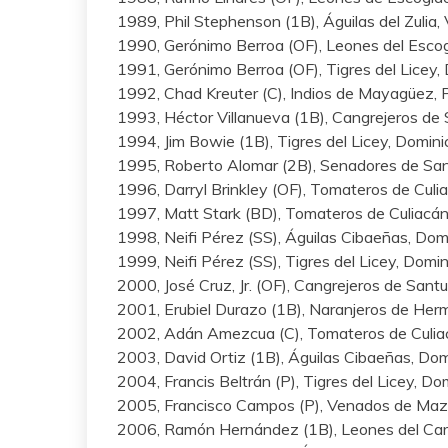
1989, Phil Stephenson (1B), Águilas del Zulia,
1990, Gerónimo Berroa (OF), Leones del Esco
1991, Gerónimo Berroa (OF), Tigres del Licey,
1992, Chad Kreuter (C), Indios de Mayagüez, 
1993, Héctor Villanueva (1B), Cangrejeros de 
1994, Jim Bowie (1B), Tigres del Licey, Domin
1995, Roberto Alomar (2B), Senadores de San
1996, Darryl Brinkley (OF), Tomateros de Culi
1997, Matt Stark (BD), Tomateros de Culiacán
1998, Neifi Pérez (SS), Águilas Cibaeñas, Dom
1999, Neifi Pérez (SS), Tigres del Licey, Domi
2000, José Cruz, Jr. (OF), Cangrejeros de Sant
2001, Erubiel Durazo (1B), Naranjeros de Herm
2002, Adán Amezcua (C), Tomateros de Culia
2003, David Ortiz (1B), Águilas Cibaeñas, Do
2004, Francis Beltrán (P), Tigres del Licey, D
2005, Francisco Campos (P), Venados de Maz
2006, Ramón Hernández (1B), Leones del Car