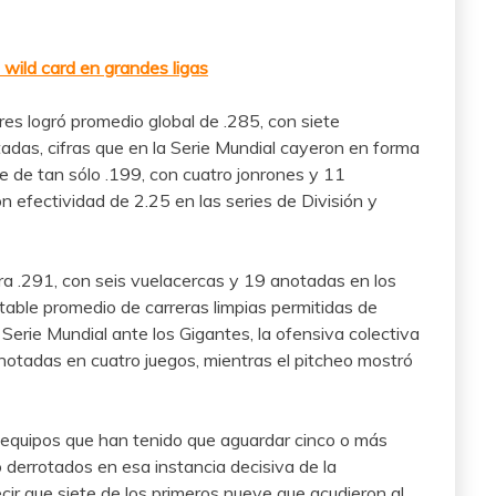
 wild card en grandes ligas
res logró promedio global de .285, con siete
das, cifras que en la Serie Mundial cayeron en forma
ue de tan sólo .199, con cuatro jonrones y 11
n efectividad de 2.25 en las series de División y
ara .291, con seis vuelacercas y 19 anotadas en los
table promedio de carreras limpias permitidas de
 Serie Mundial ante los Gigantes, la ofensiva colectiva
notadas en cuatro juegos, mientras el pitcheo mostró
is equipos que han tenido que aguardar cinco o más
do derrotados en esa instancia decisiva de la
r que siete de los primeros nueve que acudieron al