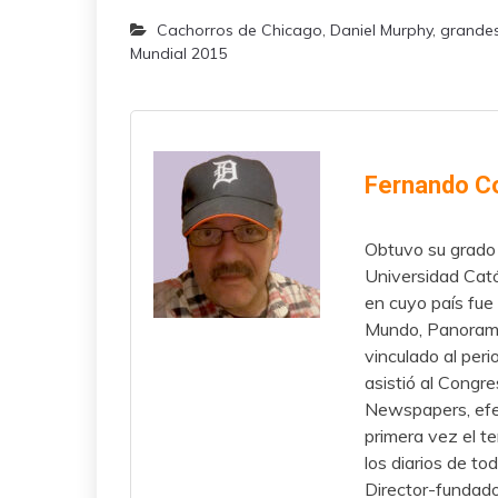
Cachorros de Chicago
,
Daniel Murphy
,
grandes
Mundial 2015
Fernando C
Obtuvo su grado 
Universidad Cató
en cuyo país fue 
Mundo, Panorama,
vinculado al per
asistió al Congr
Newspapers, efec
primera vez el t
los diarios de to
Director-fundado