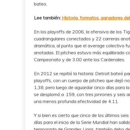
bateo.
Lee también:
Historia, formatos, ganadores del
En los playoffs de 2006, la ofensiva de los Tig
cuadrangulares conectados y 22 carreras anota
dramática, al punto que el average colectivo f
anotadas. El pitcheo estuvo más equilibrado co
Campeonato y de 3.00 ante los Cardenales.
En 2012 se repitió la historia: Detroit bateó p
playoffs, con un cuerpo de pitcheo que dejó no
1.38, pero luego de aguardar cinco días para la
se desplomó a .159, con tres jonrones y seis a
una menos profunda efectividad de 4.11.
Y si bien es cierto que cinco de los últimos se
días para el inicio de la Serie Mundial han sali
temporada de Grandes Ligas, también debo deci