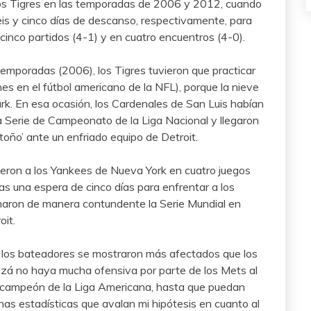
 los Tigres en las temporadas de 2006 y 2012, cuando
eis y cinco días de descanso, respectivamente, para
inco partidos (4-1) y en cuatro encuentros (4-0).
emporadas (2006), los Tigres tuvieron que practicar
nes en el fútbol americano de la NFL), porque la nieve
rk. En esa ocasión, los Cardenales de San Luis habían
a Serie de Campeonato de la Liga Nacional y llegaron
toño’ ante un enfriado equipo de Detroit.
rieron a los Yankees de Nueva York en cuatro juegos
as una espera de cinco días para enfrentar a los
naron de manera contundente la Serie Mundial en
oit.
s los bateadores se mostraron más afectados que los
uizá no haya mucha ofensiva por parte de los Mets al
 campeón de la Liga Americana, hasta que puedan
unas estadísticas que avalan mi hipótesis en cuanto al