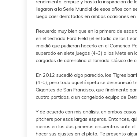
rendimiento, empuje y hasta la inspiración de
llegaron a la Serie Mundial de esos años con s
luego caer derrotados en ambas ocasiones en c
Recuerdo muy bien que en la primera de esas t
en el techado Ford Field (el estadio de los Leo
impidió que pudieran hacerlo en el Comerica Pa
superado en siete juegos (4-3) a los Mets en l
cargados de adrenalina al llamado ‘clásico de o
En 2012 sucedió algo parecido, los Tigres bar
(4-0), pero todo aquel ímpetu se desvaneció tr
Gigantes de San Francisco, que finalmente ga
cuatro partidos, a un congelado equipo de Detr
Y de acuerdo con mis análisis, en ambos caso
pitchers por esas largas esperas. Entonces, q
menos en los dos primeros encuentros ante el
hacer sus ajustes en el plato. Te presento alg