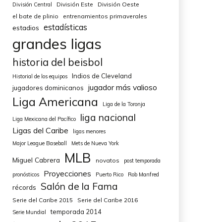
División Este
División Oeste
División Central
el bate de plinio
entrenamientos primaverales
estadísticas
estadios
grandes ligas
historia del beisbol
Indios de Cleveland
Historial de los equipos
jugador más valioso
jugadores dominicanos
Liga Americana
Liga de la Toronja
liga nacional
Liga Mexicana del Pacífico
Ligas del Caribe
ligas menores
Major League Baseball
Mets de Nueva York
MLB
Miguel Cabrera
novatos
post temporada
Proyecciones
pronósticos
Puerto Rico
Rob Manfred
Salón de la Fama
récords
Serie del Caribe 2015
Serie del Caribe 2016
temporada 2014
Serie Mundial