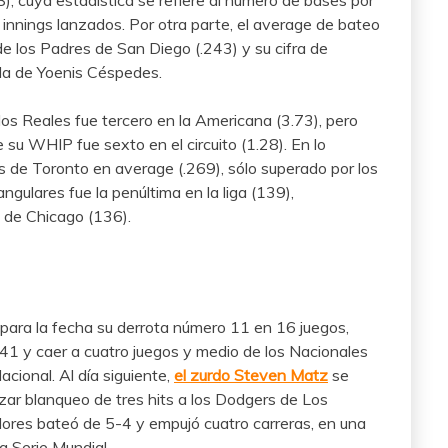
, cuya estadística se refiere al número de bases por
s innings lanzados. Por otra parte, el average de bateo
de los Padres de San Diego (.243) y su cifra de
gada de Yoenis Céspedes.
los Reales fue tercero en la Americana (3.73), pero
 su WHIP fue sexto en el circuito (1.28). En lo
jos de Toronto en average (.269), sólo superado por los
angulares fue la penúltima en la liga (139),
 de Chicago (136).
n para la fecha su derrota número 11 en 16 juegos,
-41 y caer a cuatro juegos y medio de los Nacionales
cional. Al día siguiente,
el zurdo Steven Matz
se
zar blanqueo de tres hits a los Dodgers de Los
ores bateó de 5-4 y empujó cuatro carreras, en una
la Serie Mundial.