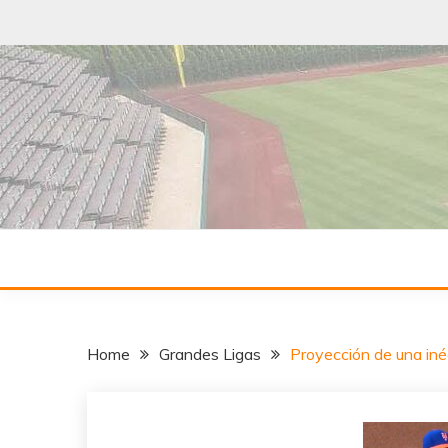
Skip
to
content
¡A todo Swing con el béisbol!
SWING DE 
Home
Grandes Ligas
Proyección de una iné