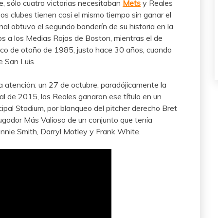
e, sólo cuatro victorias necesitaban
Mets
y Reales
s clubes tienen casi el mismo tiempo sin ganar el
onal obtuvo el segundo banderín de su historia en la
s a los Medias Rojas de Boston, mientras el de
ásico de otoño de 1985, justo hace 30 años, cuando
e San Luis.
a atención: un 27 de octubre, paradójicamente la
l de 2015, los Reales ganaron ese título en un
ipal Stadium, por blanqueo del pitcher derecho Bret
Jugador Más Valioso de un conjunto que tenía
onnie Smith, Darryl Motley y Frank White.