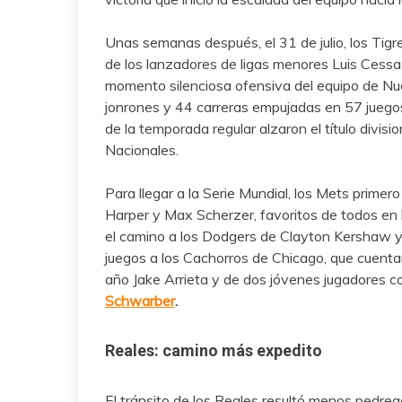
Unas semanas después, el 31 de julio, los Tigr
de los lanzadores de ligas menores Luis Cessa 
momento silenciosa ofensiva del equipo de Nue
jonrones y 44 carreras empujadas en 57 juego
de la temporada regular alzaron el título divisi
Nacionales.
Para llegar a la Serie Mundial, los Mets primer
Harper y Max Scherzer, favoritos de todos en l
el camino a los Dodgers de Clayton Kershaw y 
juegos a los Cachorros de Chicago, que cuenta
año Jake Arrieta y de dos jóvenes jugadores 
Schwarber
.
Reales: camino más expedito
El tránsito de los Reales resultó menos pedreg