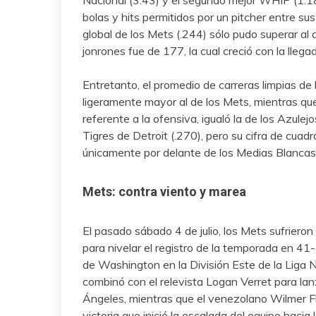
Nacional (3.43) y el segundo mejor WHIP (1.18)
bolas y hits permitidos por un pitcher entre su
global de los Mets (.244) sólo pudo superar al 
jonrones fue de 177, la cual creció con la lle
Entretanto, el promedio de carreras limpias de 
ligeramente mayor al de los Mets, mientras que
referente a la ofensiva, igualó la de los Azule
Tigres de Detroit (.270), pero su cifra de cuadr
únicamente por delante de los Medias Blancas
Mets: contra viento y marea
El pasado sábado 4 de julio, los Mets sufriero
para nivelar el registro de la temporada en 41
de Washington en la División Este de la Liga Na
combinó con el relevista Logan Verret para lan
Ángeles, mientras que el venezolano Wilmer Fl
victoria que inició la escalada del equipo hacia 