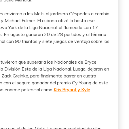
es enviaron a los Mets al jardinero Céspedes a cambio
y Michael Fulmer. El cubano atizó la hasta ese
va York de la Liga Nacional, al flamearla con 17
s. En agosto ganaron 20 de 28 partidos y al término
onal con 90 triunfos y siete juegos de ventaja sobre los
o tuvieron que superar a los Nacionales de Bryce
a División Este de la Liga Nacional. Luego, dejaron en
Zack Greinke, para finalmente barrer en cuatro
n con el seguro ganador del premio Cy Young de este
con enorme potencial como
Kris Bryant y Kyle
oso que el de los Mets. La mayor cantidad de días