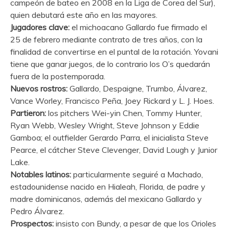
campeón de bateo en 2008 en la Liga de Corea del Sur),
quien debutará este año en las mayores.
Jugadores clave:
el michoacano Gallardo fue firmado el
25 de febrero mediante contrato de tres años, con la
finalidad de convertirse en el puntal de la rotación. Yovani
tiene que ganar juegos, de lo contrario los O’s quedarán
fuera de la postemporada.
Nuevos rostros:
Gallardo, Despaigne, Trumbo, Álvarez,
Vance Worley, Francisco Peña, Joey Rickard y L. J. Hoes.
Partieron:
los pitchers Wei-yin Chen, Tommy Hunter,
Ryan Webb, Wesley Wright, Steve Johnson y Eddie
Gamboa; el outfielder Gerardo Parra, el inicialista Steve
Pearce, el cátcher Steve Clevenger, David Lough y Junior
Lake.
Notables latinos:
particularmente seguiré a Machado,
estadounidense nacido en Hialeah, Florida, de padre y
madre dominicanos, además del mexicano Gallardo y
Pedro Álvarez.
Prospectos:
insisto con Bundy, a pesar de que los Orioles