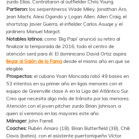
zurdo Elías. Contrataron al outfielder Chris Young.
Partieron:
los serpentineros Wade Miley, Jonathan Aro,
Jean Machi, Alexi Ogando y Logan Allen; Allen Craig, el
shortstop Javier Guerra, el infielder Carlos Asuaje y el
jardinero Manuel Margot.
Notables latinos:
como ‘Big Papi’ anunció su retiro al
finalizar la temporada de 2016, todo el centro de
atención será para él. El dominicano David Ortiz aspira
llegar al Salón de la Fama
desde el mismo año en que se
elegible.
Prospectos:
el cubano Yoan Moncada robó 49 bases en
53 intentos en su primer año en ligas menores con el
equipo de Greenville clase A en la Liga del Atlántico Sur.
Creo que necesita algo más de tránsito por las menores.
Atención con el joven pitcher zurdo Brian Johnson, a
quien sí veremos en las mayores este año.
Mánager:
John Farrell.
Coaches:
Rubén Amaro (1B), Brian Butterfield (3B), Chili
Davis (bateo), con el asistente puertorriqueño Víctor