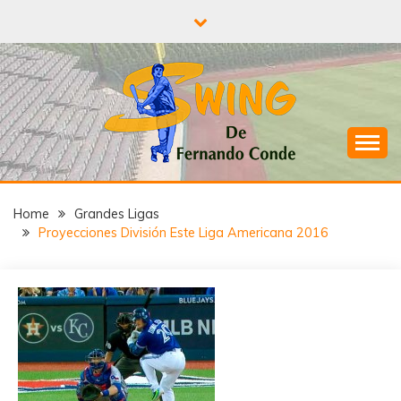
Skip
to
content
¡A todo Swing con el béisbol!
SWING DE
Home
Grandes Ligas
FERNANDO
Proyecciones División Este Liga Americana 2016
CONDE