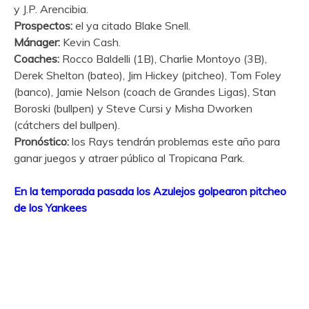
y J.P. Arencibia.
Prospectos:
el ya citado Blake Snell.
Mánager:
Kevin Cash.
Coaches:
Rocco Baldelli (1B), Charlie Montoyo (3B),
Derek Shelton (bateo), Jim Hickey (pitcheo), Tom Foley
(banco), Jamie Nelson (coach de Grandes Ligas), Stan
Boroski (bullpen) y Steve Cursi y Misha Dworken
(cátchers del bullpen).
Pronóstico:
los Rays tendrán problemas este año para
ganar juegos y atraer público al Tropicana Park.
En la temporada pasada los Azulejos golpearon pitcheo
de los Yankees