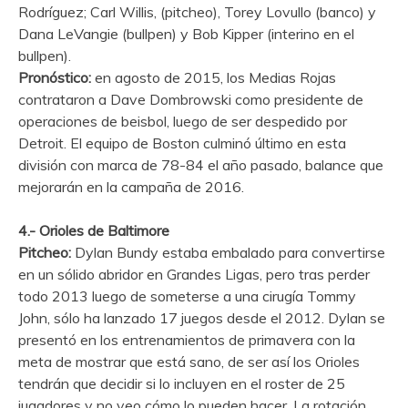
Rodríguez; Carl Willis, (pitcheo), Torey Lovullo (banco) y
Dana LeVangie (bullpen) y Bob Kipper (interino en el
bullpen).
Pronóstico:
en agosto de 2015, los Medias Rojas
contrataron a Dave Dombrowski como presidente de
operaciones de beisbol, luego de ser despedido por
Detroit. El equipo de Boston culminó último en esta
división con marca de 78-84 el año pasado, balance que
mejorarán en la campaña de 2016.
4.- Orioles de Baltimore
Pitcheo:
Dylan Bundy estaba embalado para convertirse
en un sólido abridor en Grandes Ligas, pero tras perder
todo 2013 luego de someterse a una cirugía Tommy
John, sólo ha lanzado 17 juegos desde el 2012. Dylan se
presentó en los entrenamientos de primavera con la
meta de mostrar que está sano, de ser así los Orioles
tendrán que decidir si lo incluyen en el roster de 25
jugadores y no veo cómo lo pueden hacer. La rotación