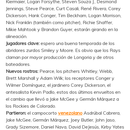
Kiermaier, Logan Forsythe, Steven Souza J., Desmond
Jennings, Steve Pearce, Curt Casali, René Rivera, Corey
Dickerson, Hank Conger, Tim Beckham, Logan Morrison,
Nick Franklin (también como pitcher), Richie Shaffer,
Mikie Mahtook y Brandon Guyer, estarán girando en la
alineación.
Jugadores clave:
espero una buena temporada de los
abridores zurdos Smiley y Moore. Es obvio que los Rays
claman por mayor producción de Longoria y de otros
bateadores.
Nuevos rostros:
Pearce, los pitchers Whitley, Webb,
Brett Marshall y Adam Wilk; los receptores Conger y
Wilmer Domínguez, el jardinero Corey Dickerson, el
antesalista Kevin Padlo, estos dos últimos envueltos en
el cambio que llevó a Jake McGee y Germán Márquez a
los Rockies de Colorado.
Partieron:
el campocorto
venezolano
Asdrúbal Cabrera,
Jake McGee, Germán Márquez, Joey Butler, John Jaso,
Grady Sizemore, Daniel Nava, David DeJesús, Kirby Yates