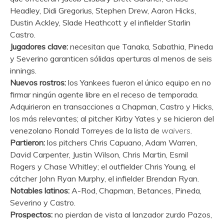
Headley, Didi Gregorius, Stephen Drew, Aaron Hicks,
Dustin Ackley, Slade Heathcott y el infielder Starlin
Castro.
Jugadores clave:
necesitan que Tanaka, Sabathia, Pineda
y Severino garanticen sólidas aperturas al menos de seis
innings.
Nuevos rostros:
los Yankees fueron el único equipo en no
firmar ningún agente libre en el receso de temporada.
Adquirieron en transacciones a Chapman, Castro y Hicks,
los más relevantes; al pitcher Kirby Yates y se hicieron del
venezolano Ronald Torreyes de la lista de
waivers
.
Partieron:
los pitchers Chris Capuano, Adam Warren,
David Carpenter, Justin Wilson, Chris Martin, Esmil
Rogers y Chase Whitley; el outfielder Chris Young, el
cátcher John Ryan Murphy, el infielder Brendan Ryan.
Notables latinos:
A-Rod, Chapman, Betances, Pineda,
Severino y Castro.
Prospectos:
no pierdan de vista al lanzador zurdo Pazos,