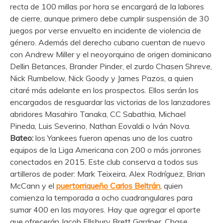
recta de 100 millas por hora se encargará de la labores
de cierre, aunque primero debe cumplir suspensión de 30
juegos por verse envuelto en incidente de violencia de
género. Además del derecho cubano cuentan de nuevo
con Andrew Miller y el neoyorquino de origen dominicano
Dellin Betances, Brander Pinder, el zurdo Chasen Shreve,
Nick Rumbelow, Nick Goody y James Pazos, a quien
citaré más adelante en los prospectos. Ellos serán los
encargados de resguardar las victorias de los lanzadores
abridores Masahiro Tanaka, CC Sabathia, Michael
Pineda, Luis Severino, Nathan Eovaldi o Iván Nova.
Bateo:
los Yankees fueron apenas uno de los cuatro
equipos de la Liga Americana con 200 o más jonrones
conectados en 2015. Este club conserva a todos sus
artilleros de poder: Mark Teixeira, Alex Rodríguez, Brian
McCann y el
puertorriqueño Carlos Beltrán
, quien
comienza la temporada a ocho cuadrangulares para
sumar 400 en las mayores. Hay que agregar el aporte
que ofrecerán Jacob Ellsbury Brett Gardner, Chase