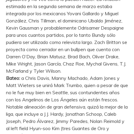
estimada en la segunda semana de marzo estaba
integrada por los mexicanos Yovani Gallardo y Miguel
González, Chris Tillman, el dominicano Ubaldo Jiménez,
Kevin Gausman y probablemente Odrisamer Despaigne
para unos cuantos partidos, por lo tanto Bundy sólo
pudiera ser utilizado como relevista largo. Zach Britton se
proyecta como cerrador en un bullpen que cuenta con
Darren O’Day, Brian Matusz, Brad Bach, Oliver Drake,
Mike Wright, Jason García, Chaz Roe, Mychal Givens, T.J.
McFarland y Tyler Wilson.
Bateo:
a Chris Davis, Manny Machado, Adam Jones y
Matt Wieters se unirá Mark Trumbo, quien a pesar de que
no le fue muy bien en Seattle, sus contundentes años
con los Angelinos de Los Ángeles aún están frescos.
Notable alineación de gran defensiva, quizá la mejor de la
liga, que incluye a J.J. Hardy, Jonathan Schoop, Caleb
Joseph, Pedro Álvarez, Jimmy Paredes, Nolan Reimold y
al left field Hyun-soo Kim (tres Guantes de Oro y