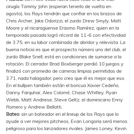
cirugía Tommy John (esperan tenerlo de vuelta en
agosto), los Rays tendrán que confiar en los brazos de
Chris Archer, Jake Odorizzi, el zurdo Drew Smyly, Matt
Moore y el nicaragüense Erasmo Ramírez, quien en la
temporada pasada logró récord de 11-6 con efectividad
de 3.75, en su labor combinada de abridor y relevista. La
buena noticia es que el prospecto número uno del club, el
zurdo Blake Snell, está en condiciones de sumarse a la
rotación. El cerrador Brad Boxberger perdió 10 juegos y
finalizó con promedio de carreras limpias permitidas de
3.71, nada halagador, pero creo que él es mejor que eso.
En el bullpen también están el boricua Xavier Cedeño,
Danny Farquhar, Alex Colomé, Chase Whitley, Ryan
Webb, Matt Andriese, Steve Geltz, el dominicano Enny
Romero y Andrew Bellatti.
Bateo:
sin un bateador en el lineup de los Rays que lo
ayude a ver mejores pitcheos, Evan Longoria será menos
peligroso para los lanzadores rivales. James Loney, Kevin