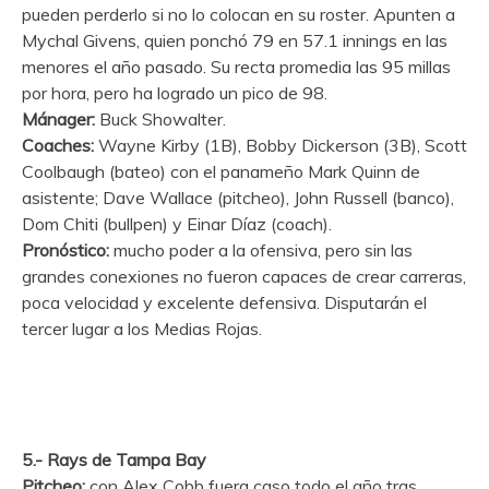
pueden perderlo si no lo colocan en su roster. Apunten a
Mychal Givens, quien ponchó 79 en 57.1 innings en las
menores el año pasado. Su recta promedia las 95 millas
por hora, pero ha logrado un pico de 98.
Mánager:
Buck Showalter.
Coaches:
Wayne Kirby (1B), Bobby Dickerson (3B), Scott
Coolbaugh (bateo) con el panameño Mark Quinn de
asistente; Dave Wallace (pitcheo), John Russell (banco),
Dom Chiti (bullpen) y Einar Díaz (coach).
Pronóstico:
mucho poder a la ofensiva, pero sin las
grandes conexiones no fueron capaces de crear carreras,
poca velocidad y excelente defensiva. Disputarán el
tercer lugar a los Medias Rojas.
5.- Rays de Tampa Bay
Pitcheo:
con Alex Cobb fuera caso todo el año tras