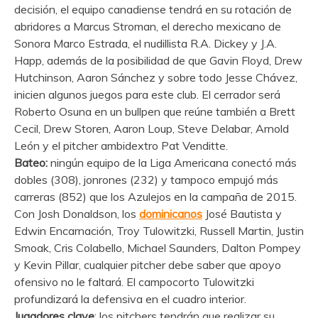
decisión, el equipo canadiense tendrá en su rotación de
abridores a Marcus Stroman, el derecho mexicano de
Sonora Marco Estrada, el nudillista R.A. Dickey y J.A.
Happ, además de la posibilidad de que Gavin Floyd, Drew
Hutchinson, Aaron Sánchez y sobre todo Jesse Chávez,
inicien algunos juegos para este club. El cerrador será
Roberto Osuna en un bullpen que reúne también a Brett
Cecil, Drew Storen, Aaron Loup, Steve Delabar, Arnold
León y el pitcher ambidextro Pat Venditte.
Bateo:
ningún equipo de la Liga Americana conectó más
dobles (308), jonrones (232) y tampoco empujó más
carreras (852) que los Azulejos en la campaña de 2015.
Con Josh Donaldson, los
dominicanos
José Bautista y
Edwin Encarnación, Troy Tulowitzki, Russell Martin, Justin
Smoak, Cris Colabello, Michael Saunders, Dalton Pompey
y Kevin Pillar, cualquier pitcher debe saber que apoyo
ofensivo no le faltará. El campocorto Tulowitzki
profundizará la defensiva en el cuadro interior.
Jugadores clave
: los pitchers tendrán que realizar su