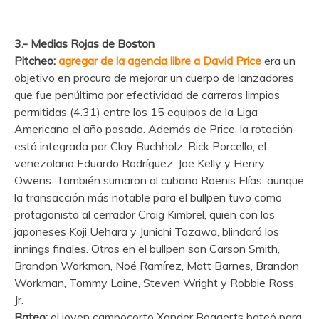
3.- Medias Rojas de Boston
Pitcheo:
agregar de la agencia libre a David Price
era un
objetivo en procura de mejorar un cuerpo de lanzadores
que fue penúltimo por efectividad de carreras limpias
permitidas (4.31) entre los 15 equipos de la Liga
Americana el año pasado. Además de Price, la rotación
está integrada por Clay Buchholz, Rick Porcello, el
venezolano Eduardo Rodríguez, Joe Kelly y Henry
Owens. También sumaron al cubano Roenis Elías, aunque
la transacción más notable para el bullpen tuvo como
protagonista al cerrador Craig Kimbrel, quien con los
japoneses Koji Uehara y Junichi Tazawa, blindará los
innings finales. Otros en el bullpen son Carson Smith,
Brandon Workman, Noé Ramírez, Matt Barnes, Brandon
Workman, Tommy Laine, Steven Wright y Robbie Ross
Jr.
Bateo:
el joven campocorto Xander Bogaerts bateó para