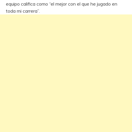
equipo califica como “el mejor con el que he jugado en
toda mi carrera”.