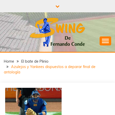
Skip
to
content
¡A todo Swing con el béisbol!
SWING DE
Home
El bate de Plinio
FERNANDO
Azulejos y Yankees dispuestos a deparar final de
antología
CONDE