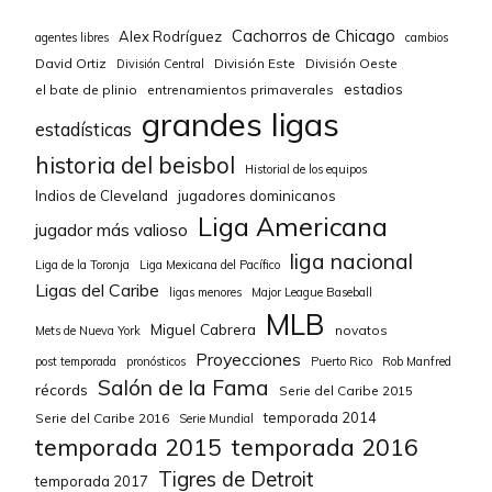
Cachorros de Chicago
Alex Rodríguez
agentes libres
cambios
David Ortiz
División Este
División Oeste
División Central
estadios
el bate de plinio
entrenamientos primaverales
grandes ligas
estadísticas
historia del beisbol
Historial de los equipos
Indios de Cleveland
jugadores dominicanos
Liga Americana
jugador más valioso
liga nacional
Liga de la Toronja
Liga Mexicana del Pacífico
Ligas del Caribe
ligas menores
Major League Baseball
MLB
Miguel Cabrera
novatos
Mets de Nueva York
Proyecciones
post temporada
pronósticos
Puerto Rico
Rob Manfred
Salón de la Fama
récords
Serie del Caribe 2015
temporada 2014
Serie del Caribe 2016
Serie Mundial
temporada 2015
temporada 2016
Tigres de Detroit
temporada 2017