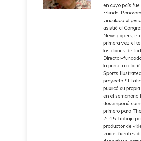
en cuyo país fue 
Mundo, Panorama,
vinculado al per
asistió al Congr
Newspapers, efec
primera vez el t
los diarios de to
Director-fundado
la primera relac
Sports Illustrate
proyecto SI Lati
publicó su propia
en el semanario 
desempeñó como 
primero para Th
2015, trabaja pa
productor de vid
varias fuentes d
deportivos, actu