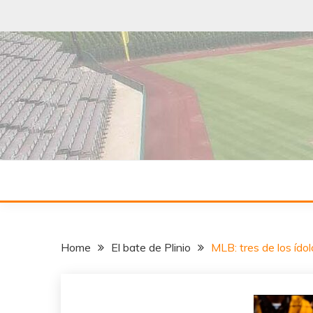
Skip
to
content
¡A todo Swing con el béisbol!
SWING DE 
Home
El bate de Plinio
MLB: tres de los ído