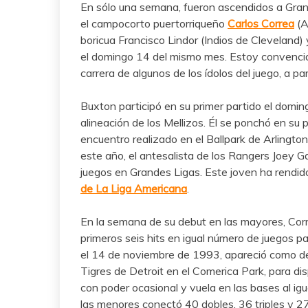
En sólo una semana, fueron ascendidos a Grand
el campocorto puertorriqueño
Carlos Correa
(A
boricua Francisco Lindor (Indios de Cleveland) 
el domingo 14 del mismo mes. Estoy convencid
carrera de algunos de los ídolos del juego, a pa
Buxton participó en su primer partido el domin
alineación de los Mellizos. Él se ponchó en su p
encuentro realizado en el Ballpark de Arlingto
este año, el antesalista de los Rangers Joey Ga
juegos en Grandes Ligas. Este joven ha rendid
de La Liga Americana
.
En la semana de su debut en las mayores, Corr
primeros seis hits en igual número de juegos p
el 14 de noviembre de 1993, apareció como des
Tigres de Detroit en el Comerica Park, para di
con poder ocasional y vuela en las bases al ig
las menores conectó 40 dobles, 36 triples y 27