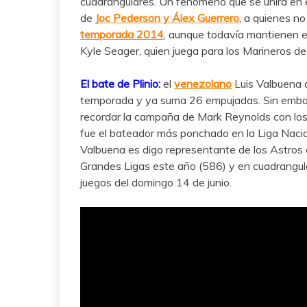
cuadrangulares. Un fenómeno que se unirá en e
de
Joc Pederson y Álex Guerrero
, a quienes n
temporada 2014
, aunque todavía mantienen e
Kyle Seager, quien juega para los Marineros de
El bate de Plinio:
el
venezolano
Luis Valbuena 
temporada y ya suma 26 empujadas. Sin embar
recordar la campaña de Mark Reynolds con lo
fue el bateador más ponchado en la Liga Nacio
Valbuena es digo representante de los Astros 
Grandes Ligas este año (586) y en cuadrangula
juegos del domingo 14 de junio.