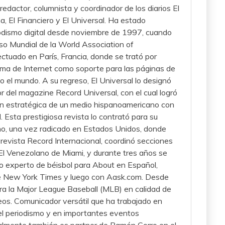
redactor, columnista y coordinador de los diarios El
 El Financiero y El Universal. Ha estado
iodismo digital desde noviembre de 1997, cuando
eso Mundial de la World Association of
tuado en París, Francia, donde se trató por
ema de Internet como soporte para las páginas de
do el mundo. A su regreso, El Universal lo designó
r del magazine Record Universal, con el cual logró
ión estratégica de un medio hispanoamericano con
d. Esta prestigiosa revista lo contrató para su
no, una vez radicado en Estados Unidos, donde
 revista Record Internacional, coordinó secciones
El Venezolano de Miami, y durante tres años se
experto de béisbol para About en Español,
e New York Times y luego con Aask.com. Desde
ra la Major League Baseball (MLB) en calidad de
eos. Comunicador versátil que ha trabajado en
el periodismo y en importantes eventos
almente también es partner de Ramón Corro en el