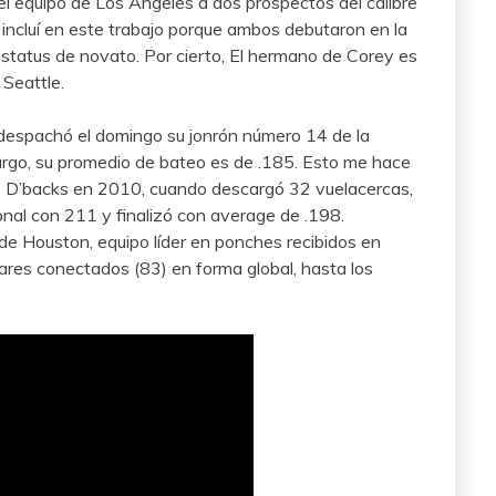
l equipo de Los Ángeles a dos prospectos del calibre
o incluí en este trabajo porque ambos debutaron en la
status de novato. Por cierto, El hermano de Corey es
 Seattle.
despachó el domingo su jonrón número 14 de la
go, su promedio de bateo es de .185. Esto me hace
s D’backs en 2010, cuando descargó 32 vuelacercas,
nal con 211 y finalizó con average de .198.
de Houston, equipo líder en ponches recibidos en
res conectados (83) en forma global, hasta los