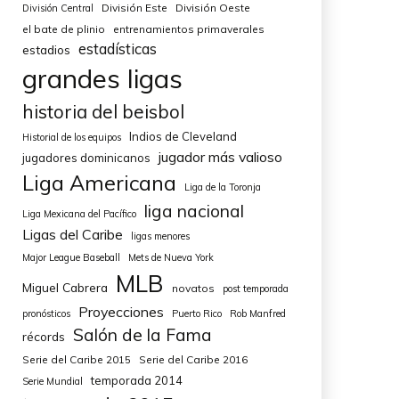
División Este
División Oeste
División Central
el bate de plinio
entrenamientos primaverales
estadísticas
estadios
grandes ligas
historia del beisbol
Indios de Cleveland
Historial de los equipos
jugador más valioso
jugadores dominicanos
Liga Americana
Liga de la Toronja
liga nacional
Liga Mexicana del Pacífico
Ligas del Caribe
ligas menores
Major League Baseball
Mets de Nueva York
MLB
Miguel Cabrera
novatos
post temporada
Proyecciones
pronósticos
Puerto Rico
Rob Manfred
Salón de la Fama
récords
Serie del Caribe 2015
Serie del Caribe 2016
temporada 2014
Serie Mundial