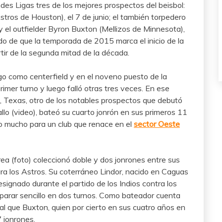
es Ligas tres de los mejores prospectos del beisbol:
stros de Houston), el 7 de junio; el también torpedero
y el outfielder Byron Buxton (Mellizos de Minnesota),
o de que la temporada de 2015 marca el inicio de la
rtir de la segunda mitad de la década.
go como centerfield y en el noveno puesto de la
rimer turno y luego falló otras tres veces. En ese
n, Texas, otro de los notables prospectos que debutó
llo (video), bateó su cuarto jonrón en sus primeros 11
o mucho para un club que renace en el
sector
Oeste
ea (foto) coleccionó doble y dos jonrones entre sus
ara los Astros. Su coterráneo Lindor, nacido en Caguas
ignado durante el partido de los Indios contra los
sparar sencillo en dos turnos. Como bateador cuenta
ual que Buxton, quien por cierto en sus cuatro años en
 jonrones.