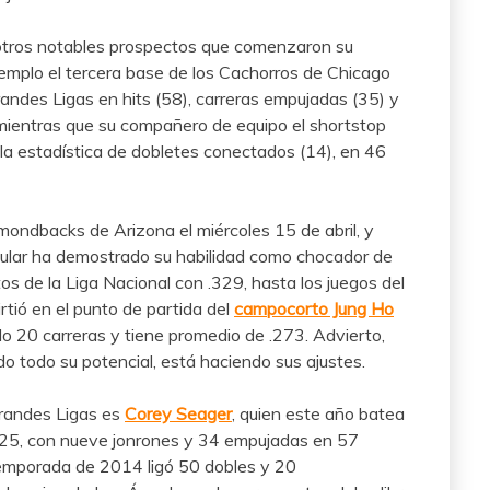
a otros notables prospectos que comenzaron su
jemplo el tercera base de los Cachorros de Chicago
Grandes Ligas en hits (58), carreras empujadas (35) y
mientras que su compañero de equipo el shortstop
la estadística de dobletes conectados (14), en 46
ndbacks de Arizona el miércoles 15 de abril, y
ular ha demostrado su habilidad como chocador de
os de la Liga Nacional con .329, hasta los juegos del
tió en el punto de partida del
campocorto Jung Ho
do 20 carreras y tiene promedio de .273. Advierto,
o todo su potencial, está haciendo sus ajustes.
Grandes Ligas es
Corey Seager
, quien este año batea
.325, con nueve jonrones y 34 empujadas en 57
 temporada de 2014 ligó 50 dobles y 20