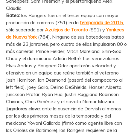
Scheppers, Sam Freeman y el puertorriqueño Álex
Cláudio.
Bateo:
los Rangers fueron el tercer equipo con mayor
producción de carreras (751) en la
temporada de 2015
,
sólo superado por
Azulejos de Toronto
(891) y
Yankees
de Nueva York
(764). Ninguno de sus bateadores bateó
más de 23 jonrones, pero cuatro de ellos impulsaron 80 o
más carreras: Prince Fielder, Mitch Moreland, Shin-Soo
Choo y el dominicano Adrián Beltré. Los venezolanos
Elvis Andrus y Rougned Odor aportarán velocidad y
ofensiva en un equipo que reúne también al veterano
Josh Hamilton, Ian Desmond (pasará del campocorto al
left field), Joey Gallo, Delino DeShields, Hanser Alberto,
Jurickson Profar, Ryan Rua, Justin Ruggiano Robinson
Chirinos, Chris Giménez y el novato Nomar Mazara.
Jugadores clave:
ante la ausencia de Darvish al menos
por los dos primeros meses de la temporada y del
mexicano Yovani Gallardo (firmó como agente libre con
los Orioles de Baltimore), los Rangers requieren de la