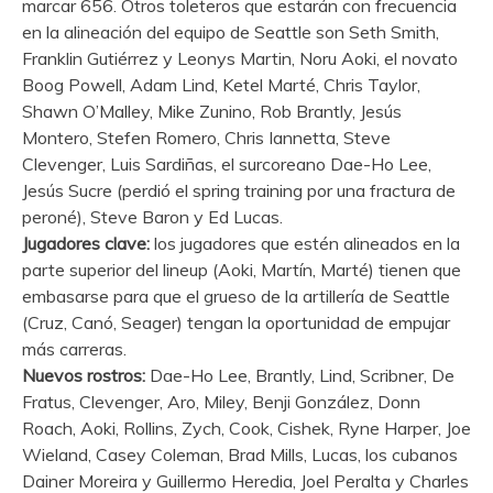
marcar 656. Otros toleteros que estarán con frecuencia
en la alineación del equipo de Seattle son Seth Smith,
Franklin Gutiérrez y Leonys Martin, Noru Aoki, el novato
Boog Powell, Adam Lind, Ketel Marté, Chris Taylor,
Shawn O’Malley, Mike Zunino, Rob Brantly, Jesús
Montero, Stefen Romero, Chris Iannetta, Steve
Clevenger, Luis Sardiñas, el surcoreano Dae-Ho Lee,
Jesús Sucre (perdió el spring training por una fractura de
peroné), Steve Baron y Ed Lucas.
Jugadores clave:
los jugadores que estén alineados en la
parte superior del lineup (Aoki, Martín, Marté) tienen que
embasarse para que el grueso de la artillería de Seattle
(Cruz, Canó, Seager) tengan la oportunidad de empujar
más carreras.
Nuevos rostros:
Dae-Ho Lee, Brantly, Lind, Scribner, De
Fratus, Clevenger, Aro, Miley, Benji González, Donn
Roach, Aoki, Rollins, Zych, Cook, Cishek, Ryne Harper, Joe
Wieland, Casey Coleman, Brad Mills, Lucas, los cubanos
Dainer Moreira y Guillermo Heredia, Joel Peralta y Charles