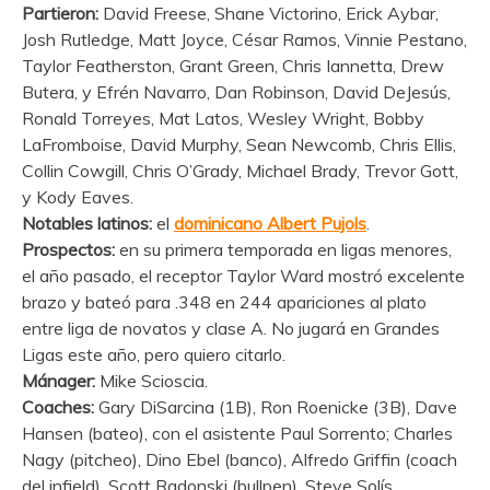
Partieron:
David Freese, Shane Victorino, Erick Aybar,
Josh Rutledge, Matt Joyce, César Ramos, Vinnie Pestano,
Taylor Featherston, Grant Green, Chris Iannetta, Drew
Butera, y Efrén Navarro, Dan Robinson, David DeJesús,
Ronald Torreyes, Mat Latos, Wesley Wright, Bobby
LaFromboise, David Murphy, Sean Newcomb, Chris Ellis,
Collin Cowgill, Chris O’Grady, Michael Brady, Trevor Gott,
y Kody Eaves.
Notables latinos:
el
dominicano Albert Pujols
.
Prospectos:
en su primera temporada en ligas menores,
el año pasado, el receptor Taylor Ward mostró excelente
brazo y bateó para .348 en 244 apariciones al plato
entre liga de novatos y clase A. No jugará en Grandes
Ligas este año, pero quiero citarlo.
Mánager:
Mike Scioscia.
Coaches:
Gary DiSarcina (1B), Ron Roenicke (3B), Dave
Hansen (bateo), con el asistente Paul Sorrento; Charles
Nagy (pitcheo), Dino Ebel (banco), Alfredo Griffin (coach
del infield), Scott Radonski (bullpen), Steve Solís