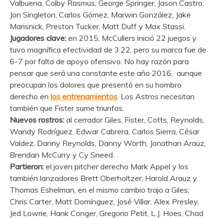
Valbuena, Colby Rasmus, George Springer, Jason Castro,
Jon Singleton, Carlos Gómez, Marwin González, Jake
Marisnick, Preston Tucker, Matt Duff y Max Stassi.
Jugadores clave:
en 2015, McCullers inició 22 juegos y
tuvo magnífica efectividad de 3.22, pero su marca fue de
6-7 por falta de apoyo ofensivo. No hay razón para
pensar que será una constante este año 2016, aunque
preocupan los dolores que presentó en su hombro
derecho en
los entrenamientos
. Los Astros necesitan
también que Fister sume triunfos.
Nuevos rostros:
al cerrador Giles, Fister, Cotts, Reynolds,
Wandy Rodríguez, Edwar Cabrera, Carlos Sierra, César
Valdez, Danny Reynolds, Danny Worth, Jonathan Arauz,
Brendan McCurry y Cy Sneed.
Partieron:
el joven pitcher derecho Mark Appel y los
también lanzadores Brett Oberholtzer, Harold Arauz y
Thomas Eshelman, en el mismo cambio trajo a Giles;
Chris Carter, Matt Domínguez, José Villar, Alex Presley,
Jed Lowrie, Hank Conger, Gregorio Petit, L.J. Hoes, Chad