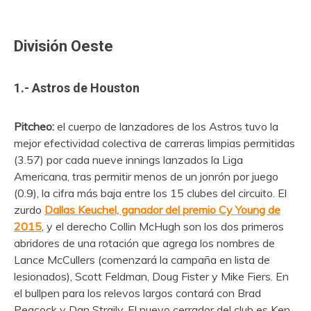
División Oeste
1.- Astros de Houston
Pitcheo:
el cuerpo de lanzadores de los Astros tuvo la
mejor efectividad colectiva de carreras limpias permitidas
(3.57) por cada nueve innings lanzados la Liga
Americana, tras permitir menos de un jonrón por juego
(0.9), la cifra más baja entre los 15 clubes del circuito. El
zurdo
Dallas Keuchel, ganador del premio Cy Young de
2015
, y el derecho Collin McHugh son los dos primeros
abridores de una rotación que agrega los nombres de
Lance McCullers (comenzará la campaña en lista de
lesionados), Scott Feldman, Doug Fister y Mike Fiers. En
el bullpen para los relevos largos contará con Brad
Peacock y Dan Straily. El nuevo cerrador del club es Ken