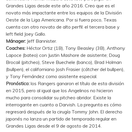
Grandes Ligas desde este año 2016. Creo que es el
novato más impactante entre los equipos de la División
Oeste de la Liga Americana. Por si fuera poco, Texas
cuenta con otro novato de alto perfil: el tercera base y
left field Joey Gallo.
Mánager:
Jeff Bannister.
Coaches:
Héctor Ortiz (1B), Tony Beasley (3B), Anthony
Lapoce (bateo) con Justin Mashore de asistente; Doug
Brocail (pitcheo), Steve Buechele (banco), Brad Holman
(bullpen), el californiano Josh Frasier (cátcher del bullpen),
y Tony Fernández como asistente especial.
Pronóstico:
los Rangers ganaron el título de esta división
en 2015, pero al igual que los Angelinos no hicieron
mucho para consolidar su pitcheo abridor. Existe la
interrogante en cuanto a Darvish. La pregunta es cómo
regresará después de la cirugía Tommy John. El derecho
japonés no lanza un partido de temporada regular en
Grandes Ligas desde el 9 de agosto de 2014.