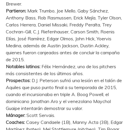
Brewer.
Partieron:
Mark Trumbo, Joe Mello, Gaby Sánchez,
Anthony Bass, Rob Rasmussen, Erick Mejía, Tyler Olson,
Carlos Herrera, Daniel Missaki, Freddy Peralta, Trey
Cochran-Gill, C.J. Riefenhauser, Carson Smith, Roenis
Elías, José Ramírez, Edgar Olmos, John Hick, Yoervis
Medina, además de Austin Jackson, Dustin Ackley,
quienes fueron canjeados antes de concluir la campaña
de 2015.
Notables latinos:
Félix Hernández, uno de los pitchers
más consistentes de los últimos años.
Prospectos:
D.J. Peterson sufrió una lesión en el talón de
Aquiles que puso punto final a su temporada de 2015,
cuando el incursionaba en triple A. Boog Powell, el
dominicano Jonathan Aro y el venezolano Maychol
Guaipe intentarán demostrar su valor.
Mánager:
Scott Servais.
Coaches:
Casey Candaele (1B), Manny Acta (3B), Edgar
Martínez (bateo), Mel Stottlemyre (pitcheo), Tim Bogar