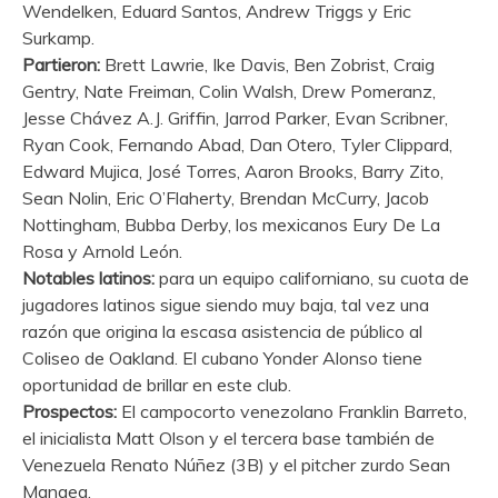
Wendelken, Eduard Santos, Andrew Triggs y Eric
Surkamp.
Partieron:
Brett Lawrie, Ike Davis, Ben Zobrist, Craig
Gentry, Nate Freiman, Colin Walsh, Drew Pomeranz,
Jesse Chávez A.J. Griffin, Jarrod Parker, Evan Scribner,
Ryan Cook, Fernando Abad, Dan Otero, Tyler Clippard,
Edward Mujica, José Torres, Aaron Brooks, Barry Zito,
Sean Nolin, Eric O’Flaherty, Brendan McCurry, Jacob
Nottingham, Bubba Derby, los mexicanos Eury De La
Rosa y Arnold León.
Notables latinos:
para un equipo californiano, su cuota de
jugadores latinos sigue siendo muy baja, tal vez una
razón que origina la escasa asistencia de público al
Coliseo de Oakland. El cubano Yonder Alonso tiene
oportunidad de brillar en este club.
Prospectos:
El campocorto venezolano Franklin Barreto,
el inicialista Matt Olson y el tercera base también de
Venezuela Renato Núñez (3B) y el pitcher zurdo Sean
Manaea.