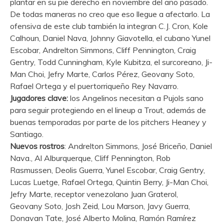
plantar en su pie derecho en noviembre del año pasado.
De todas maneras no creo que eso llegue a afectarlo. La
ofensiva de este club también la integran C.J. Cron, Kole
Calhoun, Daniel Nava, Johnny Giavotella, el cubano Yunel
Escobar, Andrelton Simmons, Cliff Pennington, Craig
Gentry, Todd Cunningham, Kyle Kubitza, el surcoreano, Ji-
Man Choi, Jefry Marte, Carlos Pérez, Geovany Soto,
Rafael Ortega y el puertorriqueño Rey Navarro.
Jugadores clave:
los Angelinos necesitan a Pujols sano
para seguir protegiendo en el lineup a Trout, además de
buenas temporadas por parte de los pitchers Heaney y
Santiago.
Nuevos rostros
: Andrelton Simmons, José Briceño, Daniel
Nava., Al Alburquerque, Cliff Pennington, Rob
Rasmussen, Deolis Guerra, Yunel Escobar, Craig Gentry,
Lucas Luetge, Rafael Ortega, Quintin Berry, Ji-Man Choi,
Jefry Marte, receptor venezolano Juan Graterol,
Geovany Soto, Josh Zeid, Lou Marson, Javy Guerra,
Donavan Tate, José Alberto Molina, Ramón Ramírez