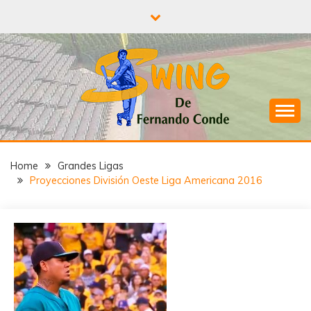
Skip
to
content
¡A todo Swing con el béisbol!
SWING DE
Home
Grandes Ligas
FERNANDO
Proyecciones División Oeste Liga Americana 2016
CONDE