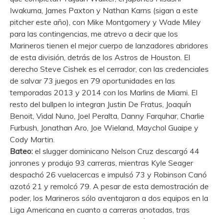
Iwakuma, James Paxton y Nathan Karns (sigan a este
pitcher este año), con Mike Montgomery y Wade Miley
para las contingencias, me atrevo a decir que los
Marineros tienen el mejor cuerpo de lanzadores abridores
de esta división, detrás de los Astros de Houston. El
derecho Steve Cishek es el cerrador, con las credenciales
de salvar 73 juegos en 79 oportunidades en las
temporadas 2013 y 2014 con los Marlins de Miami. El
resto del bullpen lo integran Justin De Fratus, Joaquín
Benoit, Vidal Nuno, Joel Peralta, Danny Farquhar, Charlie
Furbush, Jonathan Aro, Joe Wieland, Maychol Guaipe y
Cody Martin.
Bateo:
el slugger dominicano Nelson Cruz descargó 44
jonrones y produjo 93 carreras, mientras Kyle Seager
despachó 26 vuelacercas e impulsó 73 y Robinson Canó
azotó 21 y remolcó 79. A pesar de esta demostración de
poder, los Marineros sólo aventajaron a dos equipos en la
Liga Americana en cuanto a carreras anotadas, tras