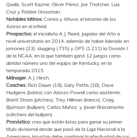
Qualls, Scott Kazmir, Oliver Pérez, Joe Thatcher, Luis
Cruz y Robbie Grossman.
Notables latinos:
Correa y Altuve, el binomio de los
Astros en el infield.
Prospectos:
el inicialista A.J. Reed, Jugador del Año a
nivel universitario en 2014, además de haber liderado en
jonrones (23), slugging (.735) y OPS (1.211) la División I
de la NCAA, en la que también ganó 12 juegos como
abridor número uno del equipo de Kentucky, en la
temporada 2015.
Mánager:
A.J. Hinch.
Coaches:
Rich Dauer (1B), Gary Pettis (3B), Dave
Hudgens (bateo) con Alonzo Powell como asistente;
Brent Strom (pitcheo), Trey Hillman (banco), Craig
Bjornson (bullpen), Carlos Muñoz y Javier Bracamonte
(cátchers del bullpen).
Pronóstico:
creo que están listos para ganar su primer
título divisional desde que pasó de la Liga Nacional a la
Americana. Houston debe combinar la efectividad de sus