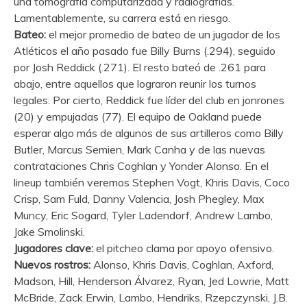
una tomografía computarizada y radiografías.
Lamentablemente, su carrera está en riesgo.
Bateo:
el mejor promedio de bateo de un jugador de los
Atléticos el año pasado fue Billy Burns (.294), seguido
por Josh Reddick (.271). El resto bateó de .261 para
abajo, entre aquellos que lograron reunir los turnos
legales. Por cierto, Reddick fue líder del club en jonrones
(20) y empujadas (77). El equipo de Oakland puede
esperar algo más de algunos de sus artilleros como Billy
Butler, Marcus Semien, Mark Canha y de las nuevas
contrataciones Chris Coghlan y Yonder Alonso. En el
lineup también veremos Stephen Vogt, Khris Davis, Coco
Crisp, Sam Fuld, Danny Valencia, Josh Phegley, Max
Muncy, Eric Sogard, Tyler Ladendorf, Andrew Lambo,
Jake Smolinski.
Jugadores clave:
el pitcheo clama por apoyo ofensivo.
Nuevos rostros:
Alonso, Khris Davis, Coghlan, Axford,
Madson, Hill, Henderson Álvarez, Ryan, Jed Lowrie, Matt
McBride, Zack Erwin, Lambo, Hendriks, Rzepczynski, J.B.