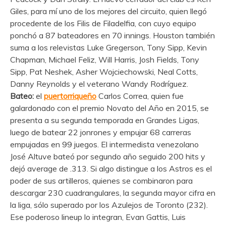
Giles, para mí uno de los mejores del circuito, quien llegó
procedente de los Filis de Filadelfia, con cuyo equipo
ponchó a 87 bateadores en 70 innings. Houston también
suma a los relevistas Luke Gregerson, Tony Sipp, Kevin
Chapman, Michael Feliz, Will Harris, Josh Fields, Tony
Sipp, Pat Neshek, Asher Wojciechowski, Neal Cotts,
Danny Reynolds y el veterano Wandy Rodríguez.
Bateo:
el
puertorriqueño
Carlos Correa, quien fue
galardonado con el premio Novato del Año en 2015, se
presenta a su segunda temporada en Grandes Ligas,
luego de batear 22 jonrones y empujar 68 carreras
empujadas en 99 juegos. El intermedista venezolano
José Altuve bateó por segundo año seguido 200 hits y
dejó average de .313. Si algo distingue a los Astros es el
poder de sus artilleros, quienes se combinaron para
descargar 230 cuadrangulares, la segunda mayor cifra en
la liga, sólo superado por los Azulejos de Toronto (232).
Ese poderoso lineup lo integran, Evan Gattis, Luis