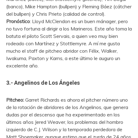
(banco), Mike Hampton (bullpen) y Fleming Báez (cátcher
del bullpen) y Chris Prieto (calidad de control).
Pronóstico
: Lloyd McClendon es un buen mánager, pero
no tuvo fortuna al dirigir a los Marineros. Este año toma la
batuta el piloto Scott Servais, a quien veo muy bien
rodeado con Martínez y Stottlemyre. A mí me gusta
mucho el staff de pitcheo abridor con Félix, Walker,
Iwakuma, Paxton y Karns, a este último le auguro un
excelente año.
3.- Angelinos de Los Ángeles
Pitcheo:
Garret Richards es ahora el pitcher número uno
de la rotación de abridores de los Angelinos, que genera
dudas por el descenso que ha experimentado en los
últimos años Jered Weaver, los problemas del hombro
izquierdo de C.J. Wilson y la temporada perdedora de
Matt Shoemaker, aunque estimo que el zurdo de 24 años