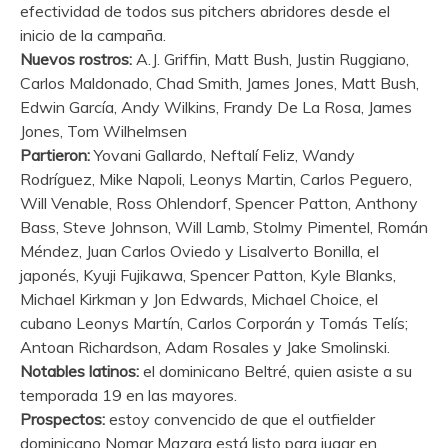
efectividad de todos sus pitchers abridores desde el
inicio de la campaña.
Nuevos rostros:
A.J. Griffin, Matt Bush, Justin Ruggiano,
Carlos Maldonado, Chad Smith, James Jones, Matt Bush,
Edwin García, Andy Wilkins, Frandy De La Rosa, James
Jones, Tom Wilhelmsen
Partieron:
Yovani Gallardo, Neftalí Feliz, Wandy
Rodríguez, Mike Napoli, Leonys Martin, Carlos Peguero,
Will Venable, Ross Ohlendorf, Spencer Patton, Anthony
Bass, Steve Johnson, Will Lamb, Stolmy Pimentel, Román
Méndez, Juan Carlos Oviedo y Lisalverto Bonilla, el
japonés, Kyuji Fujikawa, Spencer Patton, Kyle Blanks,
Michael Kirkman y Jon Edwards, Michael Choice, el
cubano Leonys Martín, Carlos Corporán y Tomás Telís;
Antoan Richardson, Adam Rosales y Jake Smolinski.
Notables latinos:
el dominicano Beltré, quien asiste a su
temporada 19 en las mayores.
Prospectos:
estoy convencido de que el outfielder
dominicano Nomar Mazara está listo para jugar en